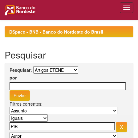
Skip
navigation
DSpace - BNB - Banco do Nordeste do Brasil
Pesquisar
Pesquisar:
por
Filtros correntes: