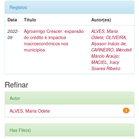
Registos:
Data
Título
Autor(es)
2022-
Agroamigo Crescer: expansão
ALVES, Maria
09
do crédito e impactos
Odete
;
OLIVEIRA,
macroeconômicos nos
Alysson Inácio de
;
municípios
CARNEIRO, Wendell
Márcio Araújo
;
MACIEL, Iracy
Soares Ribeiro
Refinar
Autor
ALVES, Maria Odete
1
Has File(s)