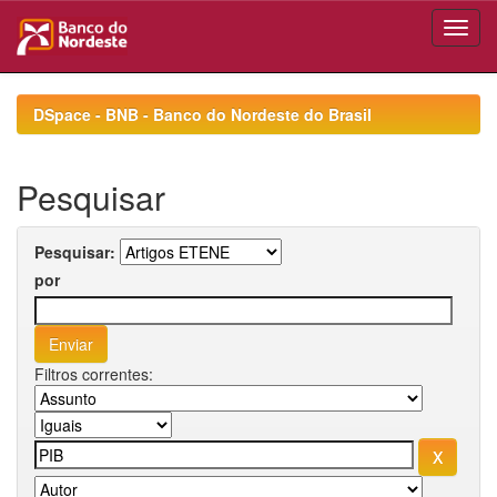
Skip
navigation
DSpace - BNB - Banco do Nordeste do Brasil
Pesquisar
Pesquisar:
por
Filtros correntes: