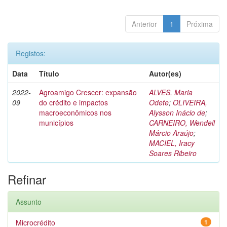
Anterior
1
Próxima
Registos:
Data
Título
Autor(es)
2022-
Agroamigo Crescer: expansão
ALVES, Maria
09
do crédito e impactos
Odete
;
OLIVEIRA,
macroeconômicos nos
Alysson Inácio de
;
municípios
CARNEIRO, Wendell
Márcio Araújo
;
MACIEL, Iracy
Soares Ribeiro
Refinar
Assunto
Microcrédito
1