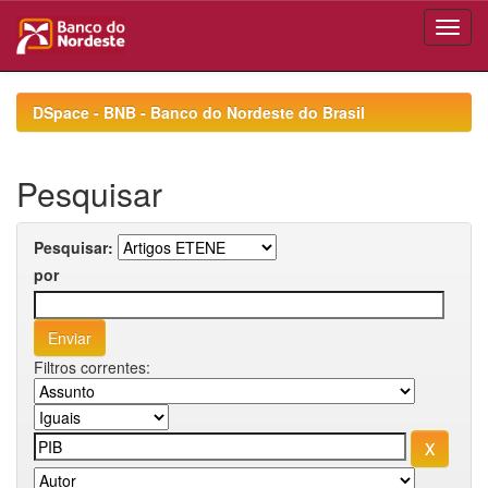
Skip
navigation
DSpace - BNB - Banco do Nordeste do Brasil
Pesquisar
Pesquisar:
por
Filtros correntes: