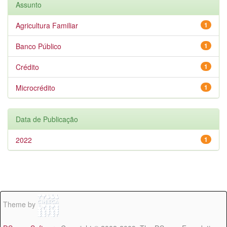
Assunto
Agricultura Familiar
1
Banco Público
1
Crédito
1
Microcrédito
1
Data de Publicação
2022
1
Theme by