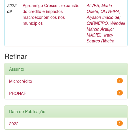
2022-
Agroamigo Crescer: expansão
ALVES, Maria
09
do crédito e impactos
Odete
;
OLIVEIRA,
macroeconômicos nos
Alysson Inácio de
;
municípios
CARNEIRO, Wendell
Márcio Araújo
;
MACIEL, Iracy
Soares Ribeiro
Refinar
Assunto
Microcrédito
1
PRONAF
1
Data de Publicação
2022
1