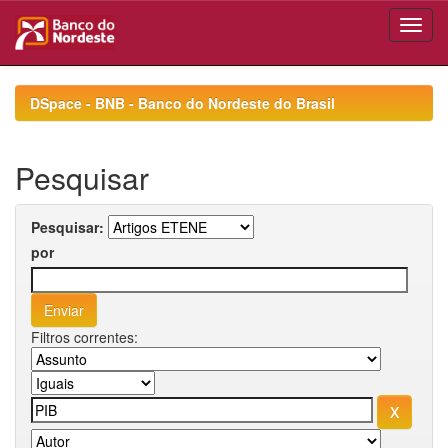
Skip
navigation
DSpace - BNB - Banco do Nordeste do Brasil
Pesquisar
Pesquisar:
por
Filtros correntes: