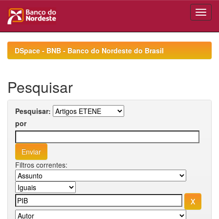
Skip
navigation
DSpace - BNB - Banco do Nordeste do Brasil
Pesquisar
Pesquisar:
por
Filtros correntes: