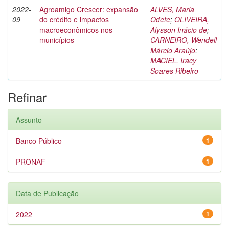
2022-
Agroamigo Crescer: expansão
ALVES, Maria
09
do crédito e impactos
Odete
;
OLIVEIRA,
macroeconômicos nos
Alysson Inácio de
;
municípios
CARNEIRO, Wendell
Márcio Araújo
;
MACIEL, Iracy
Soares Ribeiro
Refinar
Assunto
Banco Público
1
PRONAF
1
Data de Publicação
2022
1