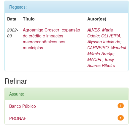
Registos:
Data
Título
Autor(es)
2022-
Agroamigo Crescer: expansão
ALVES, Maria
09
do crédito e impactos
Odete
;
OLIVEIRA,
macroeconômicos nos
Alysson Inácio de
;
municípios
CARNEIRO, Wendell
Márcio Araújo
;
MACIEL, Iracy
Soares Ribeiro
Refinar
Assunto
Banco Público
1
PRONAF
1