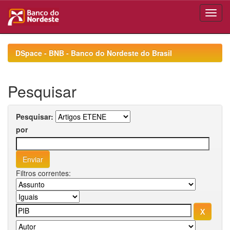
Skip
navigation
DSpace - BNB - Banco do Nordeste do Brasil
Pesquisar
Pesquisar:
por
Filtros correntes: