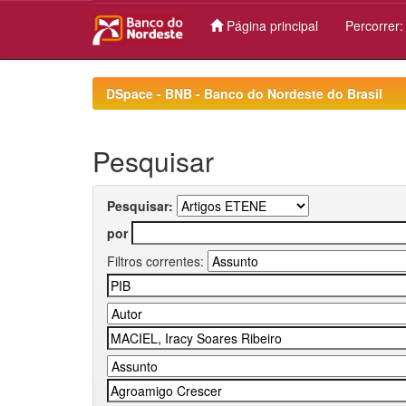
Página principal
Percorrer
Skip
navigation
DSpace - BNB - Banco do Nordeste do Brasil
Pesquisar
Pesquisar:
por
Filtros correntes: