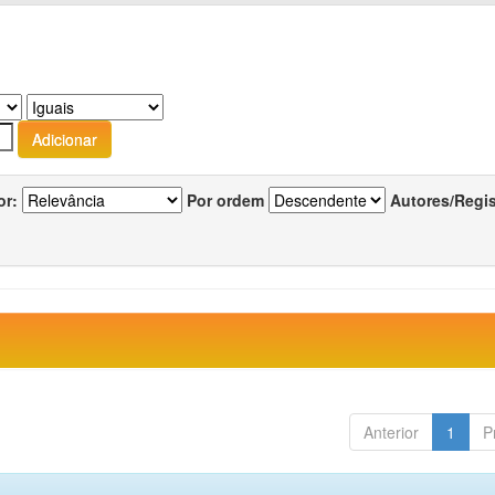
or:
Por ordem
Autores/Regi
Anterior
1
P