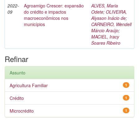
2022-
Agroamigo Crescer: expansão
ALVES, Maria
09
do crédito e impactos
Odete
;
OLIVEIRA,
macroeconômicos nos
Alysson Inácio de
;
municípios
CARNEIRO, Wendell
Márcio Araújo
;
MACIEL, Iracy
Soares Ribeiro
Refinar
Assunto
Agricultura Familiar
1
Crédito
1
Microcrédito
1