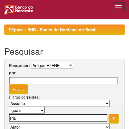
Skip
navigation
DSpace - BNB - Banco do Nordeste do Brasil
Pesquisar
Pesquisar:
por
Filtros correntes: