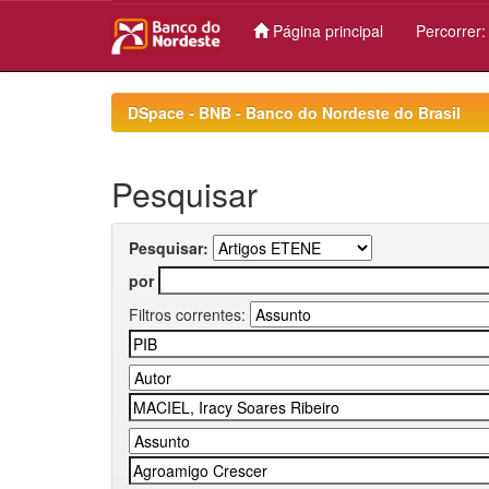
Página principal
Percorrer
Skip
navigation
DSpace - BNB - Banco do Nordeste do Brasil
Pesquisar
Pesquisar:
por
Filtros correntes: