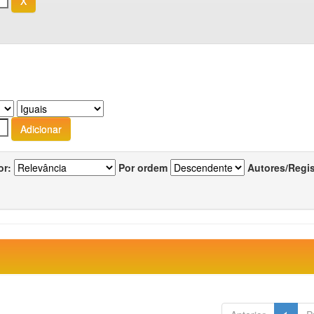
or:
Por ordem
Autores/Regi