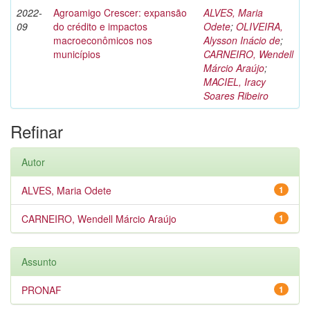
2022-
Agroamigo Crescer: expansão
ALVES, Maria
09
do crédito e impactos
Odete
;
OLIVEIRA,
macroeconômicos nos
Alysson Inácio de
;
municípios
CARNEIRO, Wendell
Márcio Araújo
;
MACIEL, Iracy
Soares Ribeiro
Refinar
Autor
ALVES, Maria Odete
1
CARNEIRO, Wendell Márcio Araújo
1
Assunto
PRONAF
1