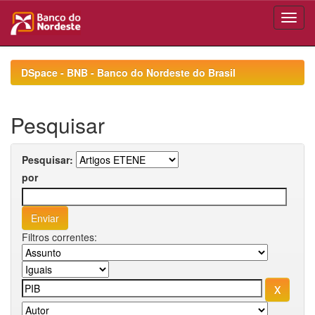
Skip
navigation
DSpace - BNB - Banco do Nordeste do Brasil
Pesquisar
Pesquisar:
por
Filtros correntes: