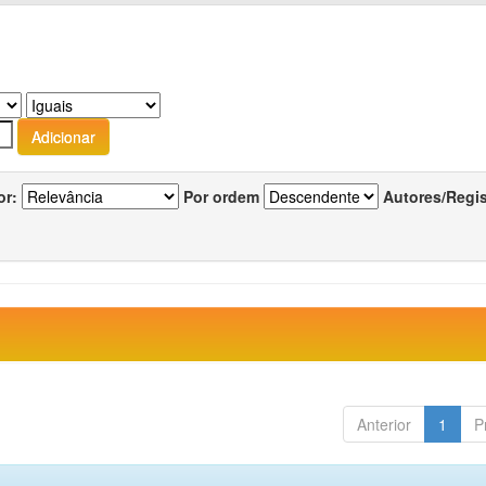
or:
Por ordem
Autores/Regi
Anterior
1
P