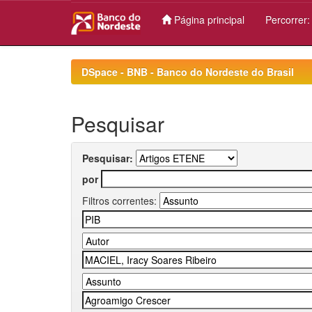
Página principal
Percorrer
Skip
navigation
DSpace - BNB - Banco do Nordeste do Brasil
Pesquisar
Pesquisar:
por
Filtros correntes: