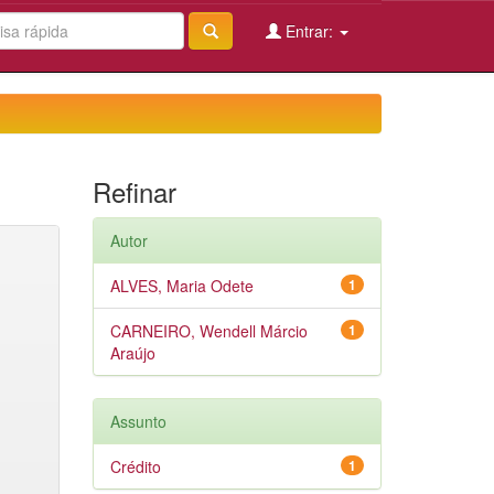
Entrar:
Refinar
Autor
ALVES, Maria Odete
1
CARNEIRO, Wendell Márcio
1
Araújo
Assunto
Crédito
1