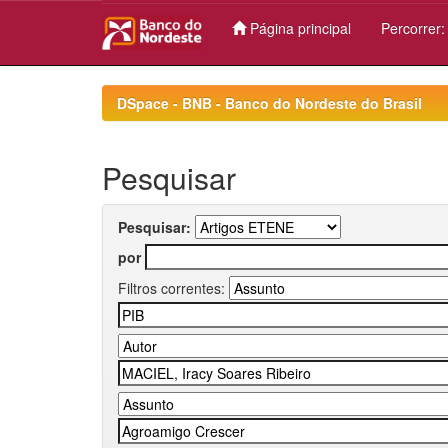
Página principal
Percorrer
Skip
navigation
DSpace - BNB - Banco do Nordeste do Brasil
Pesquisar
Pesquisar:
por
Filtros correntes: