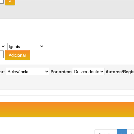
or:
Por ordem
Autores/Regi