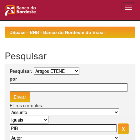
Skip
navigation
DSpace - BNB - Banco do Nordeste do Brasil
Pesquisar
Pesquisar:
por
Filtros correntes: