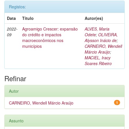
Registos:
Data
Título
Autor(es)
2022-
Agroamigo Crescer: expansão
ALVES, Maria
09
do crédito e impactos
Odete
;
OLIVEIRA,
macroeconômicos nos
Alysson Inácio de
;
municípios
CARNEIRO, Wendell
Márcio Araújo
;
MACIEL, Iracy
Soares Ribeiro
Refinar
Autor
CARNEIRO, Wendell Márcio Araújo
1
Assunto