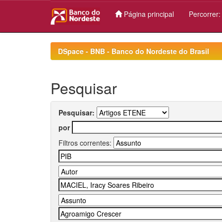
Página principal
Percorrer
Skip
navigation
DSpace - BNB - Banco do Nordeste do Brasil
Pesquisar
Pesquisar:
por
Filtros correntes: