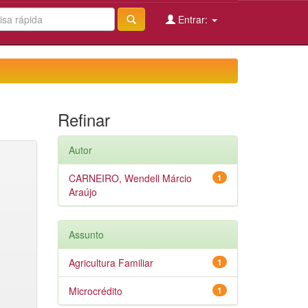
Entrar:
Refinar
Autor
CARNEIRO, Wendell Márcio
1
Araújo
Assunto
Agricultura Familiar
1
Microcrédito
1