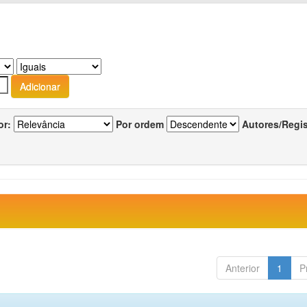
or:
Por ordem
Autores/Regi
Anterior
1
P