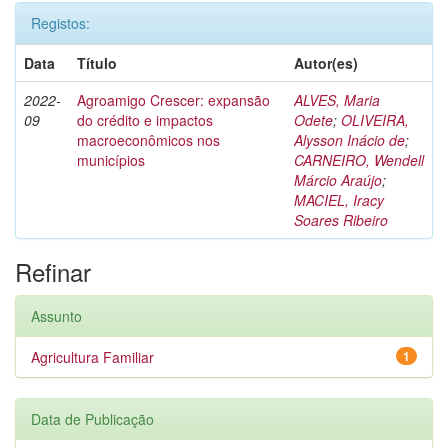
Registos:
Data
Título
Autor(es)
2022-
Agroamigo Crescer: expansão
ALVES, Maria
09
do crédito e impactos
Odete
;
OLIVEIRA,
macroeconômicos nos
Alysson Inácio de
;
municípios
CARNEIRO, Wendell
Márcio Araújo
;
MACIEL, Iracy
Soares Ribeiro
Refinar
Assunto
Agricultura Familiar
1
Data de Publicação