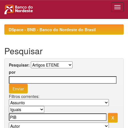
Skip
navigation
DSpace - BNB - Banco do Nordeste do Brasil
Pesquisar
Pesquisar:
por
Filtros correntes: