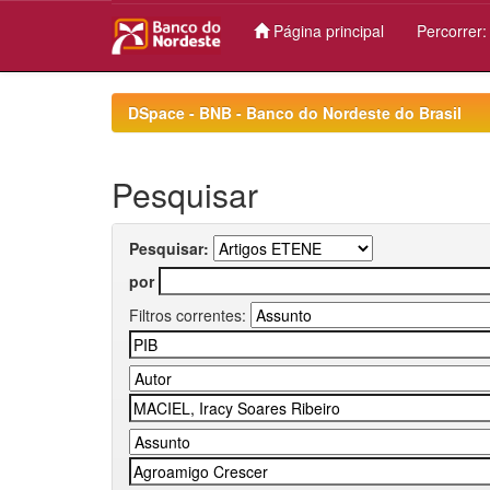
Página principal
Percorrer
Skip
navigation
DSpace - BNB - Banco do Nordeste do Brasil
Pesquisar
Pesquisar:
por
Filtros correntes: