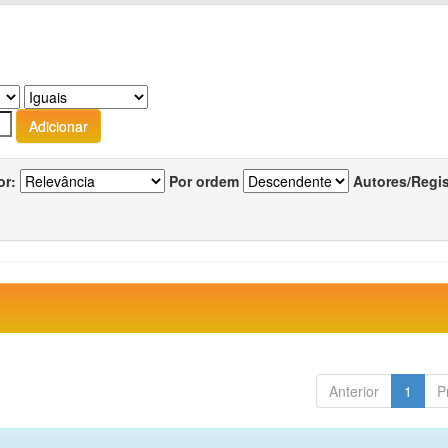
or:
Por ordem
Autores/Regi
Anterior
1
P