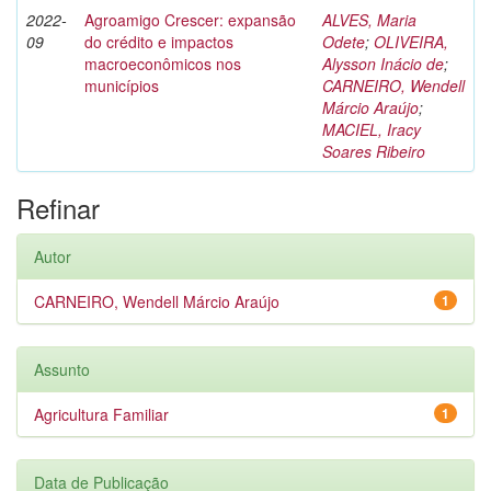
2022-
Agroamigo Crescer: expansão
ALVES, Maria
09
do crédito e impactos
Odete
;
OLIVEIRA,
macroeconômicos nos
Alysson Inácio de
;
municípios
CARNEIRO, Wendell
Márcio Araújo
;
MACIEL, Iracy
Soares Ribeiro
Refinar
Autor
CARNEIRO, Wendell Márcio Araújo
1
Assunto
Agricultura Familiar
1
Data de Publicação