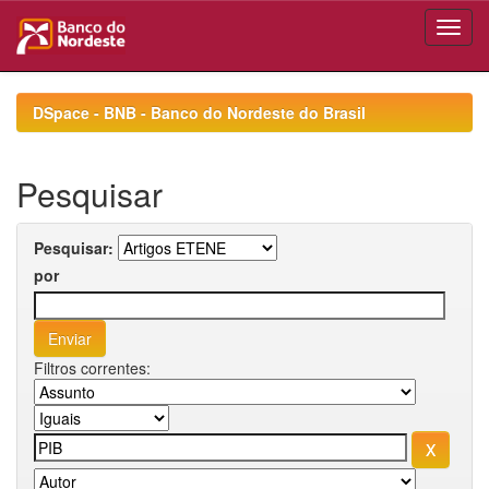
Skip
navigation
DSpace - BNB - Banco do Nordeste do Brasil
Pesquisar
Pesquisar:
por
Filtros correntes: