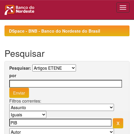
Skip
navigation
DSpace - BNB - Banco do Nordeste do Brasil
Pesquisar
Pesquisar:
por
Filtros correntes: