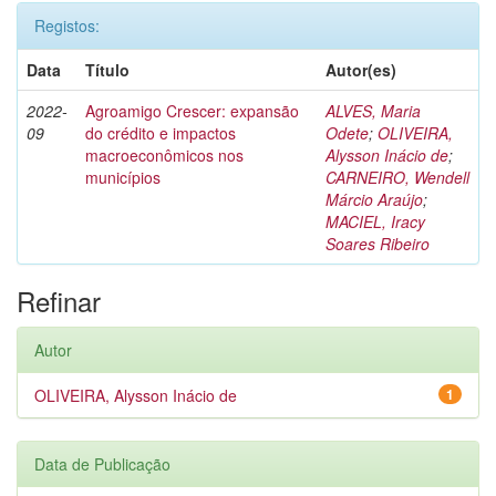
Registos:
Data
Título
Autor(es)
2022-
Agroamigo Crescer: expansão
ALVES, Maria
09
do crédito e impactos
Odete
;
OLIVEIRA,
macroeconômicos nos
Alysson Inácio de
;
municípios
CARNEIRO, Wendell
Márcio Araújo
;
MACIEL, Iracy
Soares Ribeiro
Refinar
Autor
OLIVEIRA, Alysson Inácio de
1
Data de Publicação