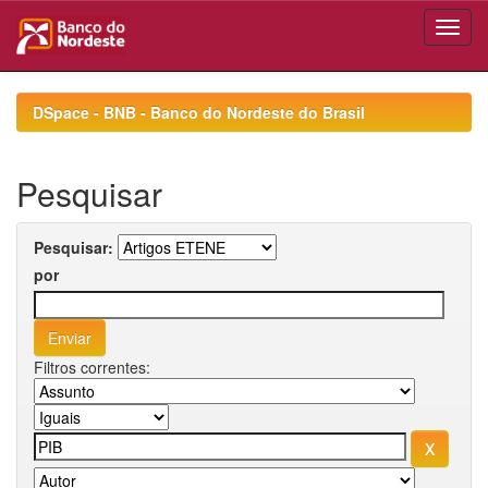
Skip
navigation
DSpace - BNB - Banco do Nordeste do Brasil
Pesquisar
Pesquisar:
por
Filtros correntes: