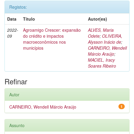
Registos:
Data
Título
Autor(es)
2022-
Agroamigo Crescer: expansão
ALVES, Maria
09
do crédito e impactos
Odete
;
OLIVEIRA,
macroeconômicos nos
Alysson Inácio de
;
municípios
CARNEIRO, Wendell
Márcio Araújo
;
MACIEL, Iracy
Soares Ribeiro
Refinar
Autor
CARNEIRO, Wendell Márcio Araújo
1
Assunto