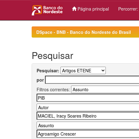
Página principal
Percorrer
Skip
navigation
DSpace - BNB - Banco do Nordeste do Brasil
Pesquisar
Pesquisar:
por
Filtros correntes: