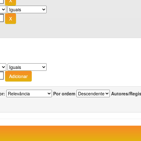
or:
Por ordem
Autores/Regi