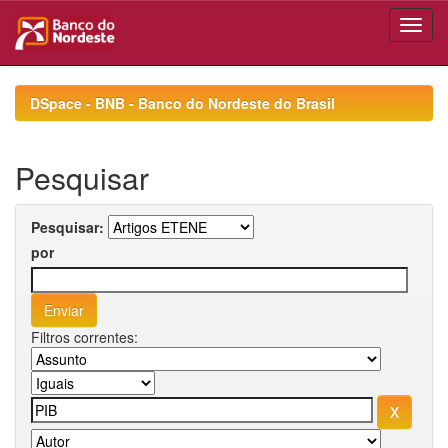
Skip
navigation
DSpace - BNB - Banco do Nordeste do Brasil
Pesquisar
Pesquisar:
por
Filtros correntes: