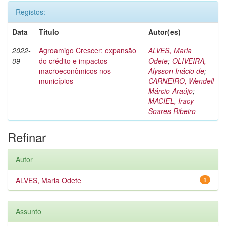
Registos:
Data
Título
Autor(es)
2022-
Agroamigo Crescer: expansão
ALVES, Maria
09
do crédito e impactos
Odete
;
OLIVEIRA,
macroeconômicos nos
Alysson Inácio de
;
municípios
CARNEIRO, Wendell
Márcio Araújo
;
MACIEL, Iracy
Soares Ribeiro
Refinar
Autor
ALVES, Maria Odete
1
Assunto