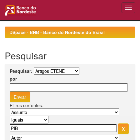
Skip
navigation
DSpace - BNB - Banco do Nordeste do Brasil
Pesquisar
Pesquisar:
por
Filtros correntes: