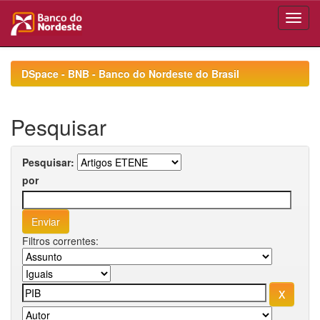
Skip
navigation
DSpace - BNB - Banco do Nordeste do Brasil
Pesquisar
Pesquisar:
por
Filtros correntes: