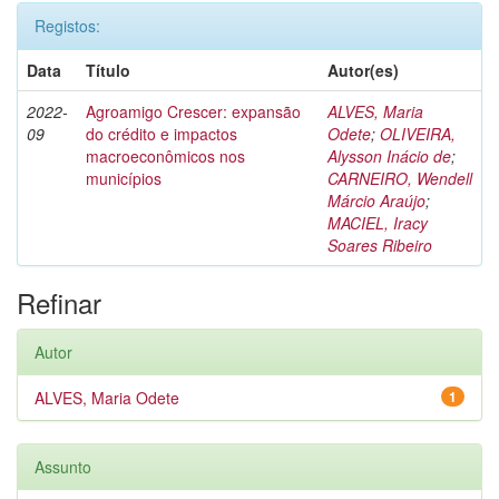
Registos:
Data
Título
Autor(es)
2022-
Agroamigo Crescer: expansão
ALVES, Maria
09
do crédito e impactos
Odete
;
OLIVEIRA,
macroeconômicos nos
Alysson Inácio de
;
municípios
CARNEIRO, Wendell
Márcio Araújo
;
MACIEL, Iracy
Soares Ribeiro
Refinar
Autor
ALVES, Maria Odete
1
Assunto