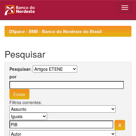
Skip
navigation
DSpace - BNB - Banco do Nordeste do Brasil
Pesquisar
Pesquisar:
por
Filtros correntes: