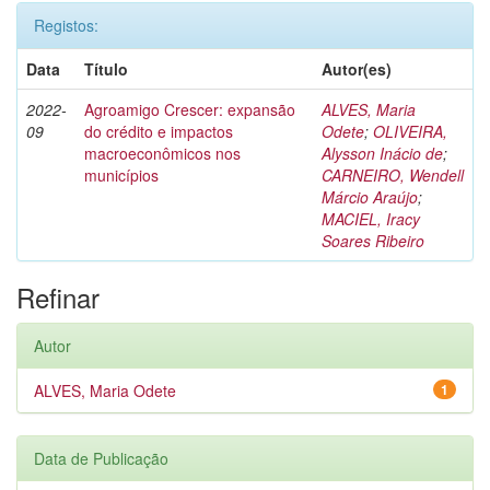
Registos:
Data
Título
Autor(es)
2022-
Agroamigo Crescer: expansão
ALVES, Maria
09
do crédito e impactos
Odete
;
OLIVEIRA,
macroeconômicos nos
Alysson Inácio de
;
municípios
CARNEIRO, Wendell
Márcio Araújo
;
MACIEL, Iracy
Soares Ribeiro
Refinar
Autor
ALVES, Maria Odete
1
Data de Publicação