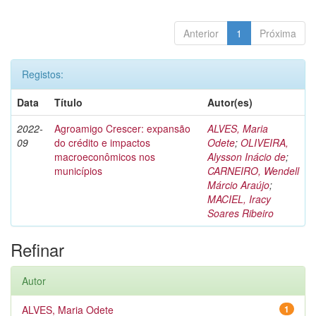
Anterior
1
Próxima
Registos:
Data
Título
Autor(es)
2022-
Agroamigo Crescer: expansão
ALVES, Maria
09
do crédito e impactos
Odete
;
OLIVEIRA,
macroeconômicos nos
Alysson Inácio de
;
municípios
CARNEIRO, Wendell
Márcio Araújo
;
MACIEL, Iracy
Soares Ribeiro
Refinar
Autor
ALVES, Maria Odete
1