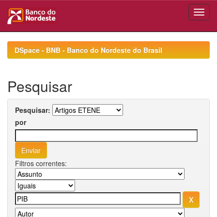
Skip
navigation
DSpace - BNB - Banco do Nordeste do Brasil
Pesquisar
Pesquisar:
por
Filtros correntes: