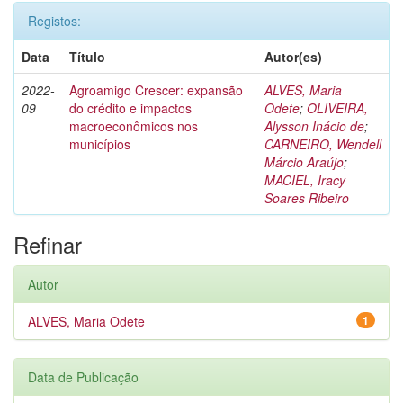
Registos:
Data
Título
Autor(es)
2022-
Agroamigo Crescer: expansão
ALVES, Maria
09
do crédito e impactos
Odete
;
OLIVEIRA,
macroeconômicos nos
Alysson Inácio de
;
municípios
CARNEIRO, Wendell
Márcio Araújo
;
MACIEL, Iracy
Soares Ribeiro
Refinar
Autor
ALVES, Maria Odete
1
Data de Publicação