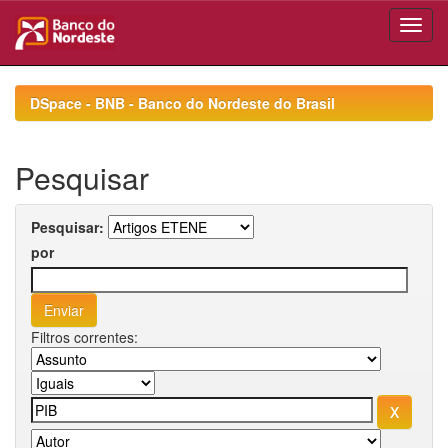
Skip
navigation
DSpace - BNB - Banco do Nordeste do Brasil
Pesquisar
Pesquisar:
por
Filtros correntes: