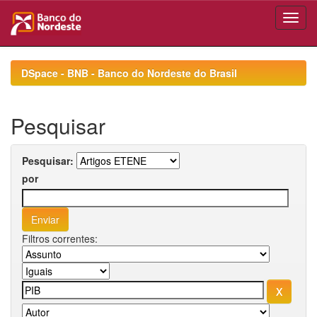
Skip
navigation
DSpace - BNB - Banco do Nordeste do Brasil
Pesquisar
Pesquisar:
por
Filtros correntes: