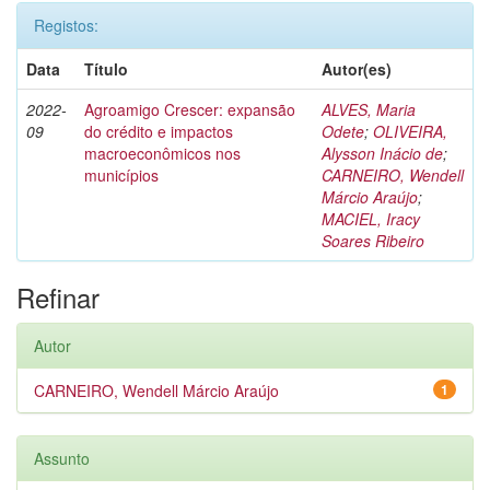
Registos:
Data
Título
Autor(es)
2022-
Agroamigo Crescer: expansão
ALVES, Maria
09
do crédito e impactos
Odete
;
OLIVEIRA,
macroeconômicos nos
Alysson Inácio de
;
municípios
CARNEIRO, Wendell
Márcio Araújo
;
MACIEL, Iracy
Soares Ribeiro
Refinar
Autor
CARNEIRO, Wendell Márcio Araújo
1
Assunto