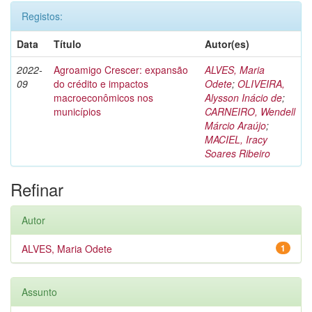
Registos:
Data
Título
Autor(es)
2022-
Agroamigo Crescer: expansão
ALVES, Maria
09
do crédito e impactos
Odete
;
OLIVEIRA,
macroeconômicos nos
Alysson Inácio de
;
municípios
CARNEIRO, Wendell
Márcio Araújo
;
MACIEL, Iracy
Soares Ribeiro
Refinar
Autor
ALVES, Maria Odete
1
Assunto