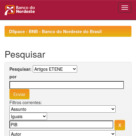
Skip
navigation
DSpace - BNB - Banco do Nordeste do Brasil
Pesquisar
Pesquisar:
por
Filtros correntes: