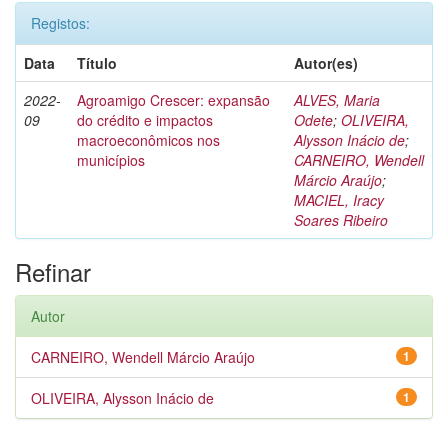
Registos:
Data
Título
Autor(es)
2022-
Agroamigo Crescer: expansão
ALVES, Maria
09
do crédito e impactos
Odete
;
OLIVEIRA,
macroeconômicos nos
Alysson Inácio de
;
municípios
CARNEIRO, Wendell
Márcio Araújo
;
MACIEL, Iracy
Soares Ribeiro
Refinar
Autor
CARNEIRO, Wendell Márcio Araújo
1
OLIVEIRA, Alysson Inácio de
1