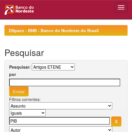
Skip
navigation
DSpace - BNB - Banco do Nordeste do Brasil
Pesquisar
Pesquisar:
por
Filtros correntes: