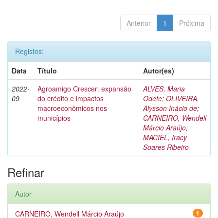
Anterior
1
Próxima
Registos:
Data
Título
Autor(es)
2022-
Agroamigo Crescer: expansão
ALVES, Maria
09
do crédito e impactos
Odete
;
OLIVEIRA,
macroeconômicos nos
Alysson Inácio de
;
municípios
CARNEIRO, Wendell
Márcio Araújo
;
MACIEL, Iracy
Soares Ribeiro
Refinar
Autor
CARNEIRO, Wendell Márcio Araújo
1