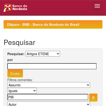
Skip
navigation
DSpace - BNB - Banco do Nordeste do Brasil
Pesquisar
Pesquisar:
por
Filtros correntes: