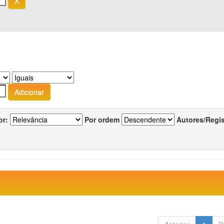
or:
Por ordem
Autores/Regi