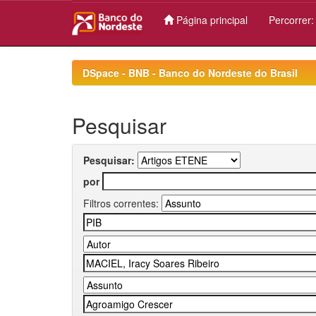
Página principal
Percorrer
Skip
navigation
DSpace - BNB - Banco do Nordeste do Brasil
Pesquisar
Pesquisar:
por
Filtros correntes: