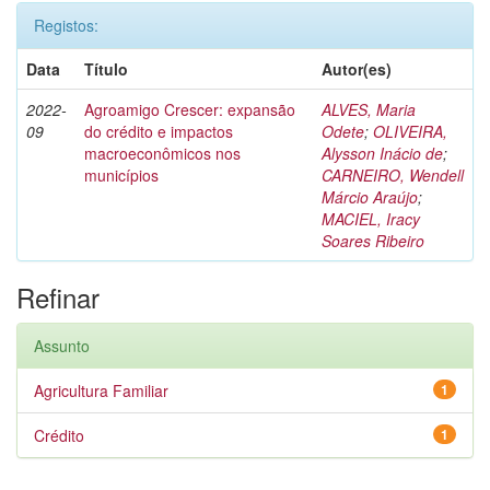
Registos:
Data
Título
Autor(es)
2022-
Agroamigo Crescer: expansão
ALVES, Maria
09
do crédito e impactos
Odete
;
OLIVEIRA,
macroeconômicos nos
Alysson Inácio de
;
municípios
CARNEIRO, Wendell
Márcio Araújo
;
MACIEL, Iracy
Soares Ribeiro
Refinar
Assunto
Agricultura Familiar
1
Crédito
1