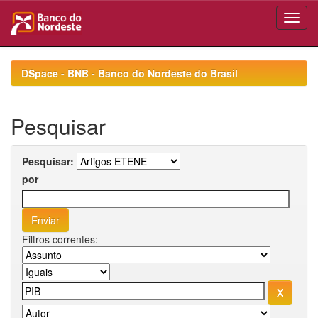
Skip
navigation
DSpace - BNB - Banco do Nordeste do Brasil
Pesquisar
Pesquisar:
por
Filtros correntes: