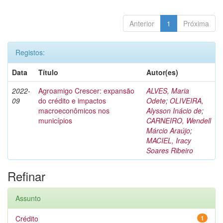
Anterior
1
Próxima
Registos:
Data
Título
Autor(es)
2022-
Agroamigo Crescer: expansão
ALVES, Maria
09
do crédito e impactos
Odete
;
OLIVEIRA,
macroeconômicos nos
Alysson Inácio de
;
municípios
CARNEIRO, Wendell
Márcio Araújo
;
MACIEL, Iracy
Soares Ribeiro
Refinar
Assunto
Crédito
1