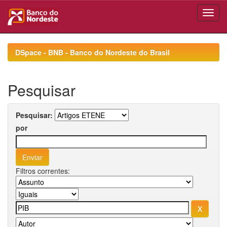
Skip
navigation
DSpace - BNB - Banco do Nordeste do Brasil
Pesquisar
Pesquisar:
por
Filtros correntes: