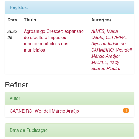
Registos:
Data
Título
Autor(es)
2022-
Agroamigo Crescer: expansão
ALVES, Maria
09
do crédito e impactos
Odete
;
OLIVEIRA,
macroeconômicos nos
Alysson Inácio de
;
municípios
CARNEIRO, Wendell
Márcio Araújo
;
MACIEL, Iracy
Soares Ribeiro
Refinar
Autor
CARNEIRO, Wendell Márcio Araújo
1
Data de Publicação