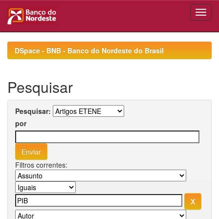
Skip
navigation
DSpace - BNB - Banco do Nordeste do Brasil
Pesquisar
Pesquisar:
por
Filtros correntes: