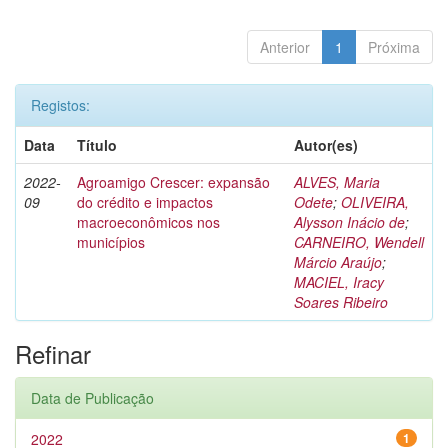
Anterior
1
Próxima
Registos:
Data
Título
Autor(es)
2022-
Agroamigo Crescer: expansão
ALVES, Maria
09
do crédito e impactos
Odete
;
OLIVEIRA,
macroeconômicos nos
Alysson Inácio de
;
municípios
CARNEIRO, Wendell
Márcio Araújo
;
MACIEL, Iracy
Soares Ribeiro
Refinar
Data de Publicação
2022
1