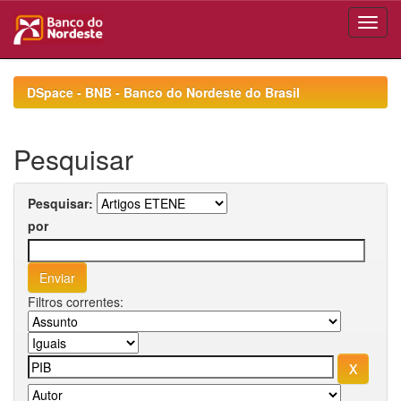
Skip
navigation
DSpace - BNB - Banco do Nordeste do Brasil
Pesquisar
Pesquisar:
por
Filtros correntes: