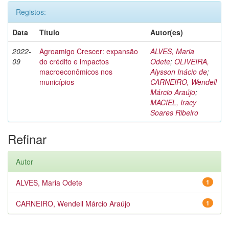
Registos:
Data
Título
Autor(es)
2022-
Agroamigo Crescer: expansão
ALVES, Maria
09
do crédito e impactos
Odete
;
OLIVEIRA,
macroeconômicos nos
Alysson Inácio de
;
municípios
CARNEIRO, Wendell
Márcio Araújo
;
MACIEL, Iracy
Soares Ribeiro
Refinar
Autor
ALVES, Maria Odete
1
CARNEIRO, Wendell Márcio Araújo
1