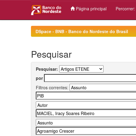
Página principal
Percorrer
Skip
navigation
DSpace - BNB - Banco do Nordeste do Brasil
Pesquisar
Pesquisar:
por
Filtros correntes: