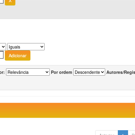
or:
Por ordem
Autores/Regi