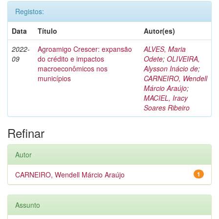
Registos:
Data
Título
Autor(es)
2022-
Agroamigo Crescer: expansão
ALVES, Maria
09
do crédito e impactos
Odete
;
OLIVEIRA,
macroeconômicos nos
Alysson Inácio de
;
municípios
CARNEIRO, Wendell
Márcio Araújo
;
MACIEL, Iracy
Soares Ribeiro
Refinar
Autor
CARNEIRO, Wendell Márcio Araújo
1
Assunto