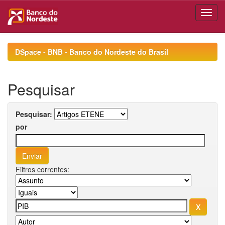
Skip
navigation
DSpace - BNB - Banco do Nordeste do Brasil
Pesquisar
Pesquisar:
por
Filtros correntes: