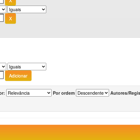
or:
Por ordem
Autores/Regi