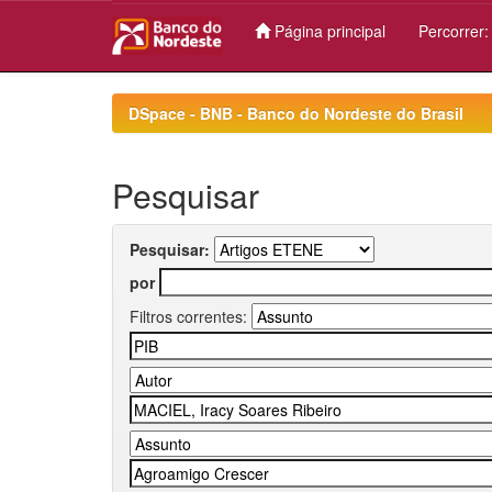
Página principal
Percorrer
Skip
navigation
DSpace - BNB - Banco do Nordeste do Brasil
Pesquisar
Pesquisar:
por
Filtros correntes: