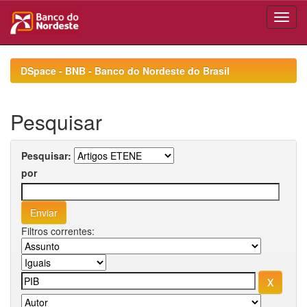
Skip
navigation
DSpace - BNB - Banco do Nordeste do Brasil
Pesquisar
Pesquisar:
por
Filtros correntes: