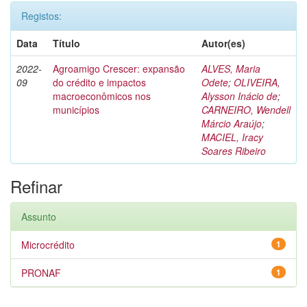
Registos:
Data
Título
Autor(es)
2022-
Agroamigo Crescer: expansão
ALVES, Maria
09
do crédito e impactos
Odete
;
OLIVEIRA,
macroeconômicos nos
Alysson Inácio de
;
municípios
CARNEIRO, Wendell
Márcio Araújo
;
MACIEL, Iracy
Soares Ribeiro
Refinar
Assunto
Microcrédito
1
PRONAF
1