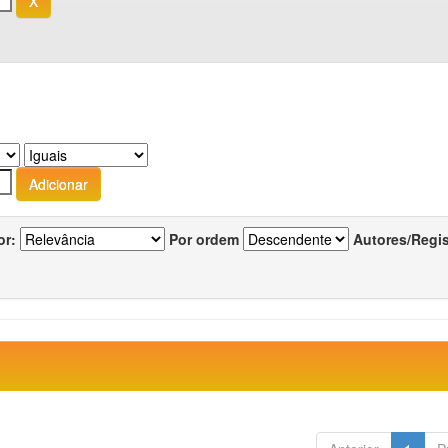
or:
Por ordem
Autores/Regi