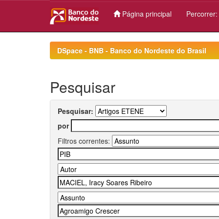
Página principal
Percorrer
Skip
navigation
DSpace - BNB - Banco do Nordeste do Brasil
Pesquisar
Pesquisar:
por
Filtros correntes: