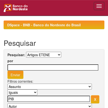
Skip
navigation
DSpace - BNB - Banco do Nordeste do Brasil
Pesquisar
Pesquisar:
por
Filtros correntes: