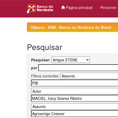
Página principal
Percorrer
Skip
navigation
DSpace - BNB - Banco do Nordeste do Brasil
Pesquisar
Pesquisar:
por
Filtros correntes: