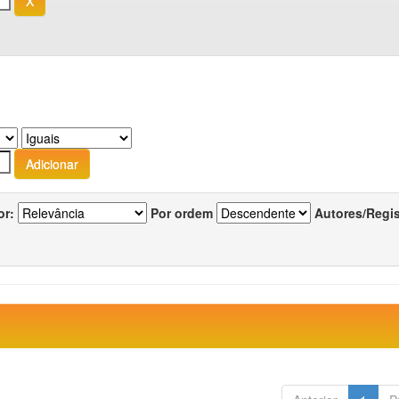
or:
Por ordem
Autores/Regi