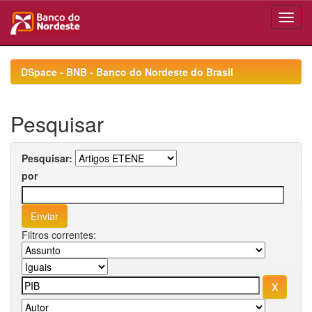
Skip
navigation
DSpace - BNB - Banco do Nordeste do Brasil
Pesquisar
Pesquisar:
por
Filtros correntes: