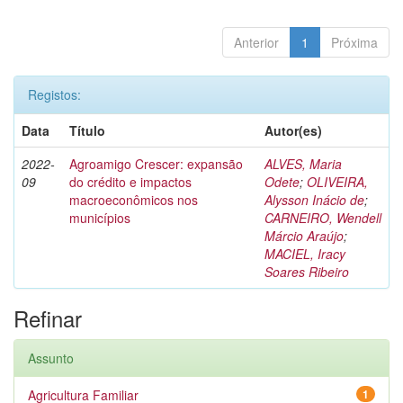
Anterior
1
Próxima
Registos:
Data
Título
Autor(es)
2022-
Agroamigo Crescer: expansão
ALVES, Maria
09
do crédito e impactos
Odete
;
OLIVEIRA,
macroeconômicos nos
Alysson Inácio de
;
municípios
CARNEIRO, Wendell
Márcio Araújo
;
MACIEL, Iracy
Soares Ribeiro
Refinar
Assunto
Agricultura Familiar
1