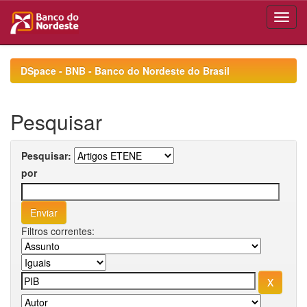
Skip
navigation
DSpace - BNB - Banco do Nordeste do Brasil
Pesquisar
Pesquisar:
por
Filtros correntes: