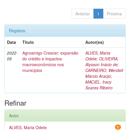
Anterior
1
Próxima
Registos:
Data
Título
Autor(es)
2022-
Agroamigo Crescer: expansão
ALVES, Maria
09
do crédito e impactos
Odete
;
OLIVEIRA,
macroeconômicos nos
Alysson Inácio de
;
municípios
CARNEIRO, Wendell
Márcio Araújo
;
MACIEL, Iracy
Soares Ribeiro
Refinar
Autor
ALVES, Maria Odete
1