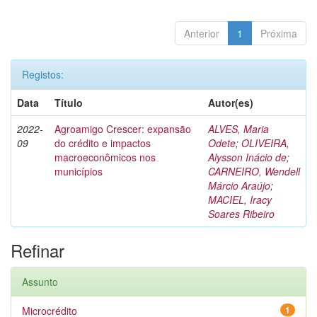
Anterior
1
Próxima
Registos:
Data
Título
Autor(es)
2022-
Agroamigo Crescer: expansão
ALVES, Maria
09
do crédito e impactos
Odete
;
OLIVEIRA,
macroeconômicos nos
Alysson Inácio de
;
municípios
CARNEIRO, Wendell
Márcio Araújo
;
MACIEL, Iracy
Soares Ribeiro
Refinar
Assunto
Microcrédito
1