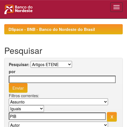
Skip
navigation
DSpace - BNB - Banco do Nordeste do Brasil
Pesquisar
Pesquisar:
por
Filtros correntes: