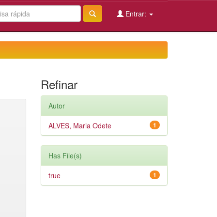
Entrar:
Refinar
Autor
ALVES, Maria Odete
1
Has File(s)
true
1