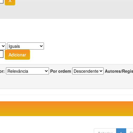
or:
Por ordem
Autores/Regi