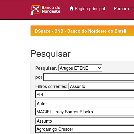
Página principal
Percorrer
Skip
navigation
DSpace - BNB - Banco do Nordeste do Brasil
Pesquisar
Pesquisar:
por
Filtros correntes: