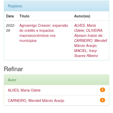
Registos:
Data
Título
Autor(es)
2022-
Agroamigo Crescer: expansão
ALVES, Maria
09
do crédito e impactos
Odete
;
OLIVEIRA,
macroeconômicos nos
Alysson Inácio de
;
municípios
CARNEIRO, Wendell
Márcio Araújo
;
MACIEL, Iracy
Soares Ribeiro
Refinar
Autor
ALVES, Maria Odete
1
CARNEIRO, Wendell Márcio Araújo
1