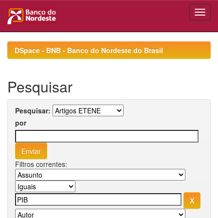
Skip
navigation
DSpace - BNB - Banco do Nordeste do Brasil
Pesquisar
Pesquisar:
por
Filtros correntes: