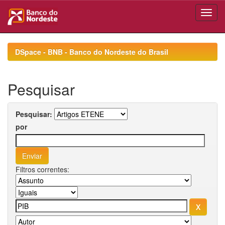
Skip
navigation
DSpace - BNB - Banco do Nordeste do Brasil
Pesquisar
Pesquisar:
por
Filtros correntes: