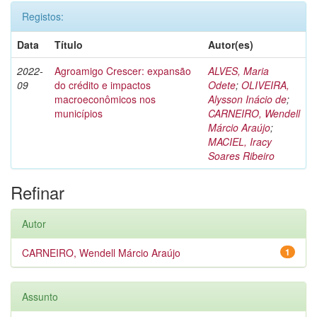
Registos:
Data
Título
Autor(es)
2022-
Agroamigo Crescer: expansão
ALVES, Maria
09
do crédito e impactos
Odete
;
OLIVEIRA,
macroeconômicos nos
Alysson Inácio de
;
municípios
CARNEIRO, Wendell
Márcio Araújo
;
MACIEL, Iracy
Soares Ribeiro
Refinar
Autor
CARNEIRO, Wendell Márcio Araújo
1
Assunto