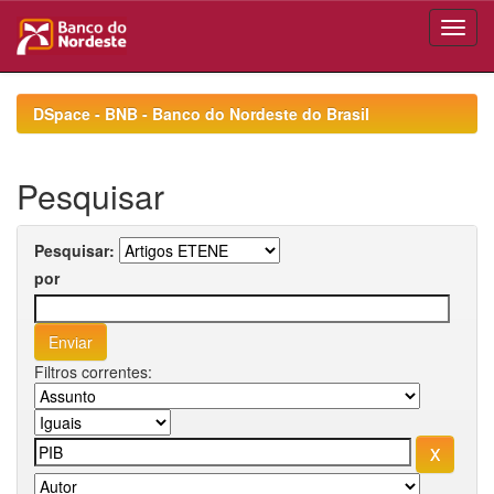
Skip
navigation
DSpace - BNB - Banco do Nordeste do Brasil
Pesquisar
Pesquisar:
por
Filtros correntes: