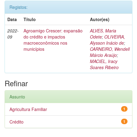
Registos:
Data
Título
Autor(es)
2022-
Agroamigo Crescer: expansão
ALVES, Maria
09
do crédito e impactos
Odete
;
OLIVEIRA,
macroeconômicos nos
Alysson Inácio de
;
municípios
CARNEIRO, Wendell
Márcio Araújo
;
MACIEL, Iracy
Soares Ribeiro
Refinar
Assunto
Agricultura Familiar
1
Crédito
1